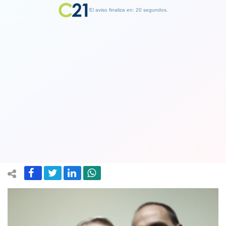
El aviso finaliza en: 19 segundos.
Finalizar Publicidad
Todos felices con Bolsonaro Jr:
Ministro Alfredo Moreno también se
reúne con él
14 December 2018