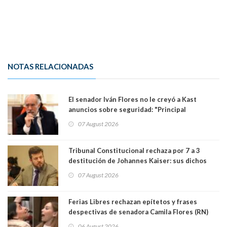
NOTAS RELACIONADAS
El senador Iván Flores no le creyó a Kast
anuncios sobre seguridad: "Principal
herramienta sigue sin urgencia clave para
07 August 2026
perseguir ruta del dinero y levantar secreto
bancario"
Tribunal Constitucional rechaza por 7 a 3
destitución de Johannes Kaiser: sus dichos
sobre el golpe de Estado ya no importan para la
07 August 2026
justicia constitucional porque no es diputado
Ferias Libres rechazan epítetos y frases
despectivas de senadora Camila Flores (RN)
para maltratar a senadora Campillai
06 August 2026