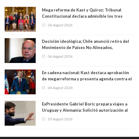
Mega reforma de Kast y Quiroz: Tribunal
Constitucional declara admisible los tres
requerimientos de la oposición
06 August 2026
Decisión ideológica; Chile anunció retiro del
Movimiento de Países No Alineados,
organización de la que formaba parte desde
06 August 2026
1971. Excanciller Insulza lamentó decisión
En cadena nacional: Kast destaca aprobación
de megarreforma y presenta agenda contra el
Crimen Organizado y el Terrorismo
06 August 2026
ExPresidente Gabriel Boric prepara viajes a
Uruguay y Alemania: Solicitó autorización al
Congreso
05 August 2026