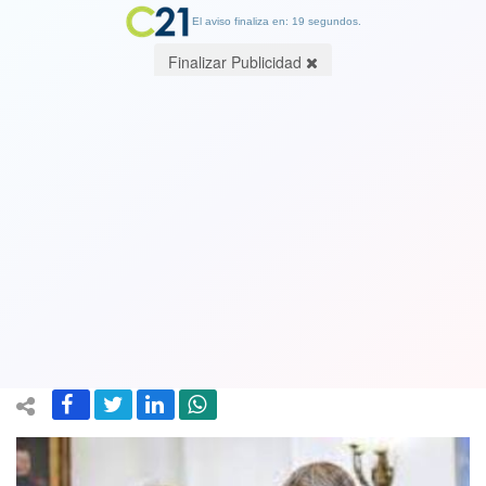
El aviso finaliza en: 19 segundos.
Finalizar Publicidad
Tribunal sacó los nombres de Piñera,
Blumel y Rozas en querella por delitos
de lesa humanidad: le puso "los que
resulten responsables"
01 March 2021