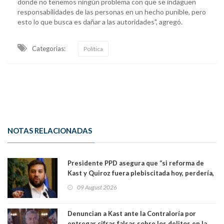
donde no tenemos ningún problema con que se indaguen
responsabilidades de las personas en un hecho punible, pero
esto lo que busca es dañar a las autoridades", agregó.
Categorias:
Política
NOTAS RELACIONADAS
Presidente PPD asegura que “si reforma de
Kast y Quiroz fuera plebiscitada hoy, perdería,
la mayoría está en contra”. Y si el "TC resuelve
09 August 2026
a favor de la oposición, sería una victoria de la
ciudadanía”
Denuncian a Kast ante la Contraloría por
entregar cifras falsas sobre los delitos en la