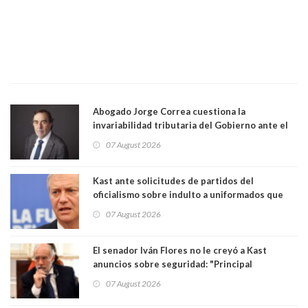
Abogado Jorge Correa cuestiona la
invariabilidad tributaria del Gobierno ante el
Tribunal Constitucional: “Es contraria a la
07 August 2026
democracia” y "defendemos la alternancia en el
poder"
Kast ante solicitudes de partidos del
oficialismo sobre indulto a uniformados que
están presos: "Se van a analizar en su mérito"
07 August 2026
El senador Iván Flores no le creyó a Kast
anuncios sobre seguridad: "Principal
herramienta sigue sin urgencia clave para
07 August 2026
perseguir ruta del dinero y levantar secreto
bancario"