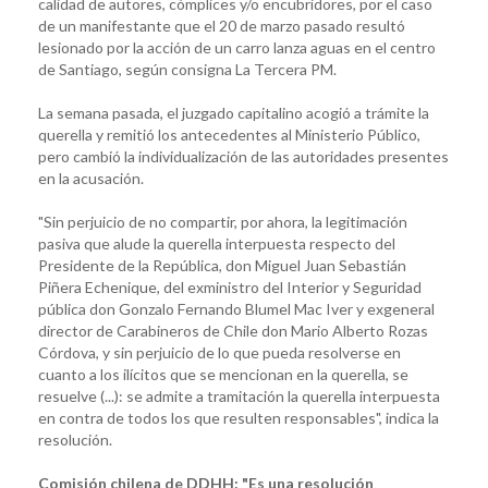
calidad de autores, cómplices y/o encubridores, por el caso
de un manifestante que el 20 de marzo pasado resultó
lesionado por la acción de un carro lanza aguas en el centro
de Santiago, según consigna La Tercera PM.
La semana pasada, el juzgado capitalino acogió a trámite la
querella y remitió los antecedentes al Ministerio Público,
pero cambió la individualización de las autoridades presentes
en la acusación.
"Sin perjuicio de no compartir, por ahora, la legitimación
pasiva que alude la querella interpuesta respecto del
Presidente de la República, don Miguel Juan Sebastián
Piñera Echenique, del exministro del Interior y Seguridad
pública don Gonzalo Fernando Blumel Mac Iver y exgeneral
director de Carabineros de Chile don Mario Alberto Rozas
Córdova, y sin perjuicio de lo que pueda resolverse en
cuanto a los ilícitos que se mencionan en la querella, se
resuelve (...): se admite a tramitación la querella interpuesta
en contra de todos los que resulten responsables", indica la
resolución.
Comisión chilena de DDHH: "Es una resolución