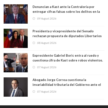
Denuncian a Kast ante la Contraloría por
entregar cifras falsas sobre los delitos en la
cadena nacional
09 August 2026
Presidenta y vicepresidente del Senado
rechazan propuesta de diputados Libertarios
para suspender Ley Karin por cinco años:
08 August 2026
"Constituye un camino equivocado"
Expresidente Gabriel Boric entra al ruedo y
cuestiona cifra de Kast sobre robos violentos.
Gobierno le respondió
07 August 2026
Abogado Jorge Correa cuestiona la
invariabilidad tributaria del Gobierno ante el
Tribunal Constitucional: “Es contraria a la
07 August 2026
democracia” y "defendemos la alternancia en el
poder"