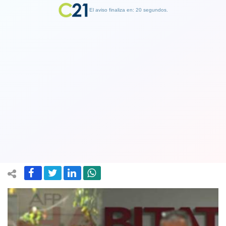
El aviso finaliza en: 19 segundos.
Finalizar Publicidad
Un récord que no presenció Piñera ni
la derecha: Siete millones de afiliados
a las AFP ya solicitaron su 10%
03 August 2020