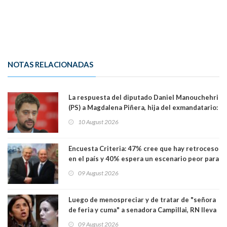
NOTAS RELACIONADAS
La respuesta del diputado Daniel Manouchehri
(PS) a Magdalena Piñera, hija del exmandatario:
"Les molesta que toquemos a quienes se
10 August 2026
creían intocables"
Encuesta Criteria: 47% cree que hay retroceso
en el país y 40% espera un escenario peor para
el empleo
09 August 2026
Luego de menospreciar y de tratar de "señora
de feria y cuma" a senadora Campillai, RN lleva
al Tribunal Supremo a la senadora Camila
09 August 2026