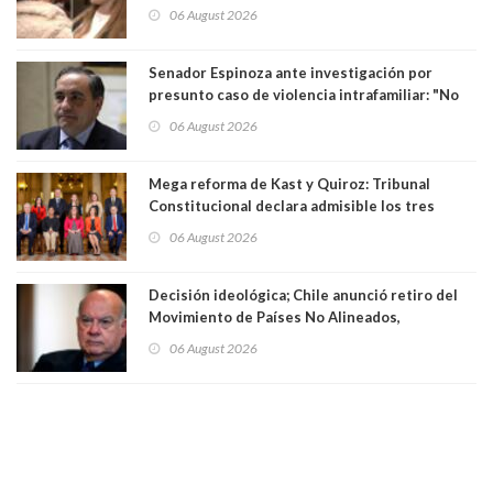
para maltratar a senadora Campillai
06 August 2026
Senador Espinoza ante investigación por
presunto caso de violencia intrafamiliar: "No
existe denuncia en mi contra". PS entregó
06 August 2026
antecedentes a Tribunal Supremo
Mega reforma de Kast y Quiroz: Tribunal
Constitucional declara admisible los tres
requerimientos de la oposición
06 August 2026
Decisión ideológica; Chile anunció retiro del
Movimiento de Países No Alineados,
organización de la que formaba parte desde
06 August 2026
1971. Excanciller Insulza lamentó decisión