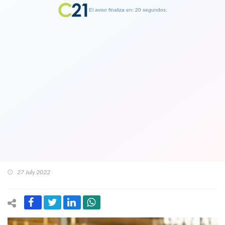
El aviso finaliza en: 19 segundos.
Finalizar Publicidad
Van a tener que "esconderlo":
Diputada Ossandón (RN) criticó
participación pública de José Antonio
Kast y aseguró que le “hace un
tremendo daño” al Rechazo
27 July 2022