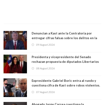
Denuncian a Kast ante la Contraloría por
entregar cifras falsas sobre los delitos en la
cadena nacional
09 August 2026
Presidenta y vicepresidente del Senado
rechazan propuesta de diputados Libertarios
para suspender Ley Karin por cinco años:
08 August 2026
"Constituye un camino equivocado"
Expresidente Gabriel Boric entra al ruedo y
cuestiona cifra de Kast sobre robos violentos.
Gobierno le respondió
07 August 2026
Abogado Jorge Correa cuestiona la