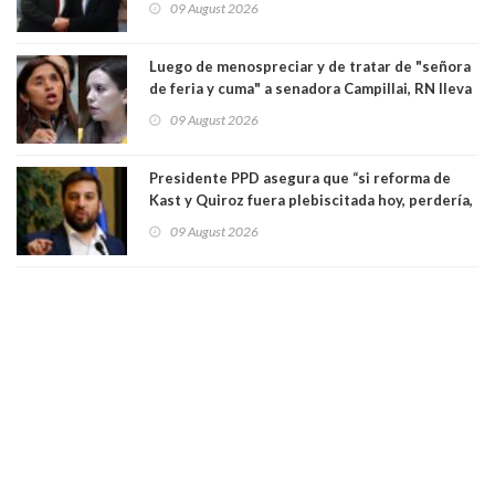
09 August 2026
Luego de menospreciar y de tratar de "señora
de feria y cuma" a senadora Campillai, RN lleva
al Tribunal Supremo a la senadora Camila
09 August 2026
Flores
Presidente PPD asegura que “si reforma de
Kast y Quiroz fuera plebiscitada hoy, perdería,
la mayoría está en contra”. Y si el "TC resuelve
09 August 2026
a favor de la oposición, sería una victoria de la
ciudadanía”