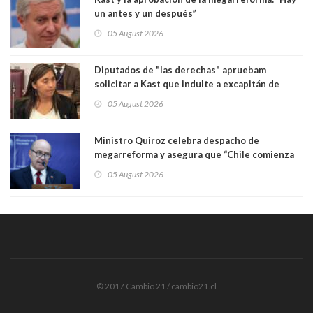
un antes y un después”
05 August 2026
Diputados de "las derechas" apruebam
solicitar a Kast que indulte a excapitán de
carabineros condenado por dejar ciega a
05 August 2026
senadora Fabiola Campillai
Ministro Quiroz celebra despacho de
megarreforma y asegura que “Chile comienza
nuevamente a crecer”
05 August 2026
© 2017 Cambio 21 / cambio21.cl