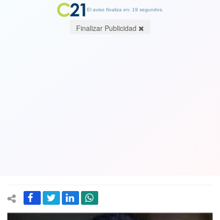
El aviso finaliza en: 19 segundos.
Finalizar Publicidad
Vice Presidente del Senado Francisco
Huenchumilla (DC) votará en contra:
“Es un proyecto partisano,
contradictorio, populista, ineficiente e
ineficaz”
07 November 2023