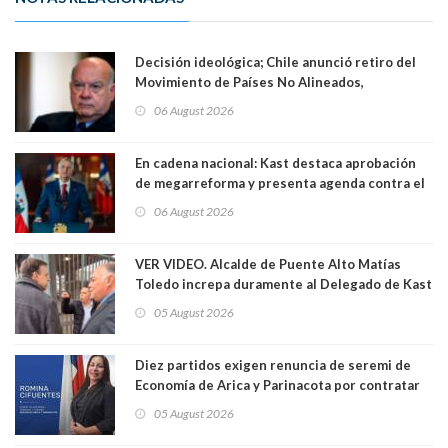
Decisión ideológica; Chile anunció retiro del
Movimiento de Países No Alineados,
organización de la que formaba parte desde
06 August 2026
1971. Excanciller Insulza lamentó decisión
En cadena nacional: Kast destaca aprobación
de megarreforma y presenta agenda contra el
Crimen Organizado y el Terrorismo
06 August 2026
VER VIDEO. Alcalde de Puente Alto Matías
Toledo increpa duramente al Delegado de Kast
Germán Codina por crisis de seguridad. "El
05 August 2026
delegado nuevamente arrancando"
Diez partidos exigen renuncia de seremi de
Economía de Arica y Parinacota por contratar
solo a militantes del Gobierno. Entre ellas hay
05 August 2026
una militante de RN, detenida con 47 kilos de
droga