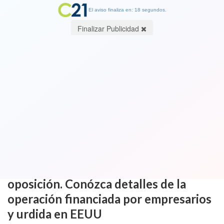
El aviso finaliza en: 18 segundos.
Finalizar Publicidad
VIDEO. Senador Pedro Araya acusa
que ministro Arrau es “un peligro”
para la Seguridad. Y desclasifica
"sucia" operación política encabezada
por Arrau para perjudicar gravemente
a Bachelet y otros 10 dirigentes de
oposición. Conózca detalles de la
operación financiada por empresarios
y urdida en EEUU