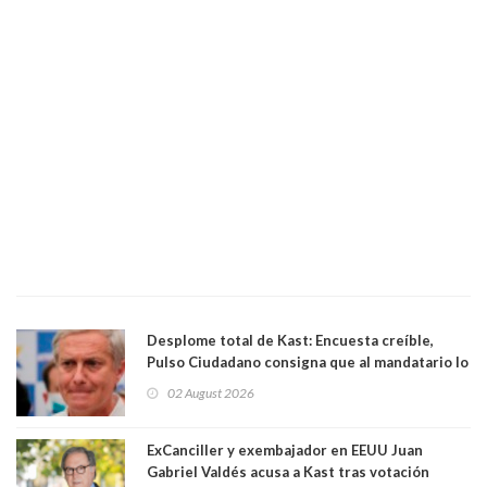
Desplome total de Kast: Encuesta creíble,
Pulso Ciudadano consigna que al mandatario lo
aprueban apenas 25,6%, llegando casi a lo que
02 August 2026
sacó en primera vuelta. Rechazo es de 58.9% y
los jóvenes son los que más lo desaprueban:
64.8%
ExCanciller y exembajador en EEUU Juan
Gabriel Valdés acusa a Kast tras votación