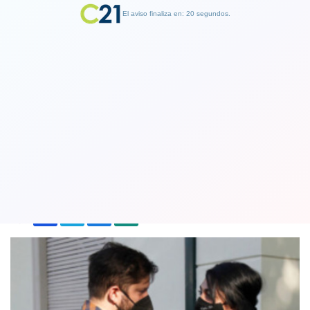
El aviso finaliza en: 19 segundos.
Finalizar Publicidad
Viuda del cabo Nain se reunió con el
presidente electo Gabriel Boric
11 January 2022