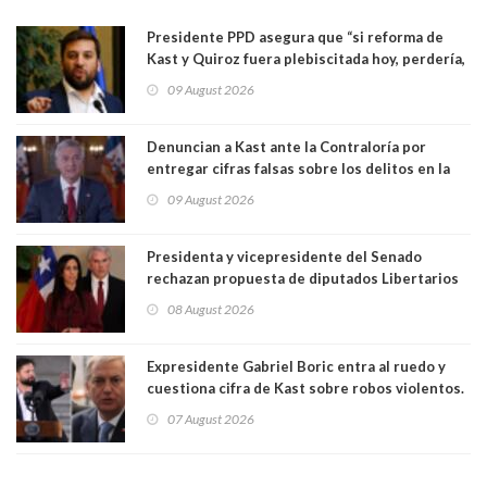
Presidente PPD asegura que “si reforma de
Kast y Quiroz fuera plebiscitada hoy, perdería,
la mayoría está en contra”. Y si el "TC resuelve
09 August 2026
a favor de la oposición, sería una victoria de la
ciudadanía”
Denuncian a Kast ante la Contraloría por
entregar cifras falsas sobre los delitos en la
cadena nacional
09 August 2026
Presidenta y vicepresidente del Senado
rechazan propuesta de diputados Libertarios
para suspender Ley Karin por cinco años:
08 August 2026
"Constituye un camino equivocado"
Expresidente Gabriel Boric entra al ruedo y
cuestiona cifra de Kast sobre robos violentos.
Gobierno le respondió
07 August 2026