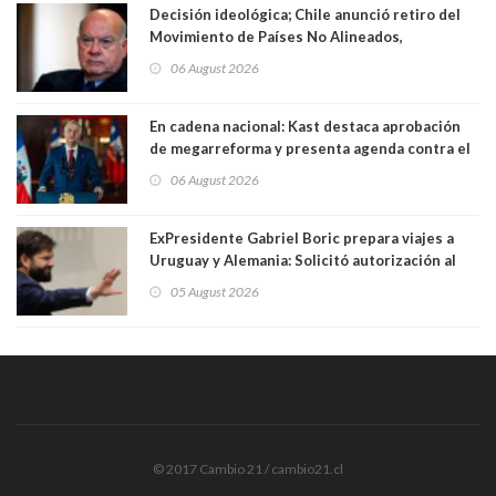
Decisión ideológica; Chile anunció retiro del
Movimiento de Países No Alineados,
organización de la que formaba parte desde
06 August 2026
1971. Excanciller Insulza lamentó decisión
En cadena nacional: Kast destaca aprobación
de megarreforma y presenta agenda contra el
Crimen Organizado y el Terrorismo
06 August 2026
ExPresidente Gabriel Boric prepara viajes a
Uruguay y Alemania: Solicitó autorización al
Congreso
05 August 2026
© 2017 Cambio 21 / cambio21.cl