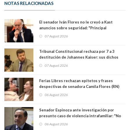
NOTAS RELACIONADAS
El senador Iván Flores no le creyó a Kast
anuncios sobre seguridad: "Principal
herramienta sigue sin urgencia clave para
07 August 2026
perseguir ruta del dinero y levantar secreto
bancario"
Tribunal Constitucional rechaza por 7 a 3
destitución de Johannes Kaiser: sus dichos
sobre el golpe de Estado ya no importan para la
07 August 2026
justicia constitucional porque no es diputado
Ferias Libres rechazan epítetos y frases
despectivas de senadora Camila Flores (RN)
para maltratar a senadora Campillai
06 August 2026
Senador Espinoza ante investigación por
presunto caso de violencia intrafamiliar: "No
existe denuncia en mi contra". PS entregó
06 August 2026
antecedentes a Tribunal Supremo