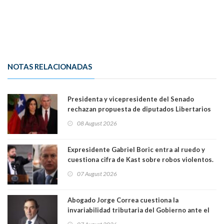
NOTAS RELACIONADAS
Presidenta y vicepresidente del Senado
rechazan propuesta de diputados Libertarios
para suspender Ley Karin por cinco años:
08 August 2026
"Constituye un camino equivocado"
Expresidente Gabriel Boric entra al ruedo y
cuestiona cifra de Kast sobre robos violentos.
Gobierno le respondió
07 August 2026
Abogado Jorge Correa cuestiona la
invariabilidad tributaria del Gobierno ante el
Tribunal Constitucional: “Es contraria a la