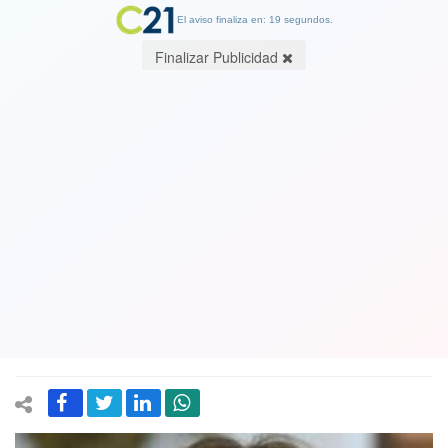
El aviso finaliza en: 19 segundos.
Finalizar Publicidad
Vuelven a juntarse los que estuvieron
en la campaña por el Sí a Pinochet:
Marcela Cubillos llega a reforzar a
Allamand en el rechazo a la Nueva
Constitución
28 February 2020