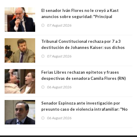
El senador Iván Flores no le creyó a Kast
anuncios sobre seguridad: "Principal
herramienta sigue sin urgencia clave para
07 August 2026
perseguir ruta del dinero y levantar secreto
bancario"
Tribunal Constitucional rechaza por 7 a 3
destitución de Johannes Kaiser: sus dichos
sobre el golpe de Estado ya no importan para la
07 August 2026
justicia constitucional porque no es diputado
Ferias Libres rechazan epítetos y frases
despectivas de senadora Camila Flores (RN)
para maltratar a senadora Campillai
06 August 2026
Senador Espinoza ante investigación por
presunto caso de violencia intrafamiliar: "No
existe denuncia en mi contra". PS entregó
06 August 2026
antecedentes a Tribunal Supremo