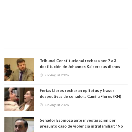
Tribunal Constitucional rechaza por 7 a 3
destitución de Johannes Kaiser: sus dichos
sobre el golpe de Estado ya no importan para la
07 August 2026
justicia constitucional porque no es diputado
Ferias Libres rechazan epítetos y frases
despectivas de senadora Camila Flores (RN)
para maltratar a senadora Campillai
06 August 2026
Senador Espinoza ante investigación por
presunto caso de violencia intrafamiliar: "No