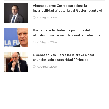
Abogado Jorge Correa cuestiona la
invariabilidad tributaria del Gobierno ante el
Tribunal Constitucional: “Es contraria a la
07 August 2026
democracia” y "defendemos la alternancia en el
poder"
Kast ante solicitudes de partidos del
oficialismo sobre indulto a uniformados que
están presos: "Se van a analizar en su mérito"
07 August 2026
El senador Iván Flores no le creyó a Kast
anuncios sobre seguridad: "Principal
herramienta sigue sin urgencia clave para
07 August 2026
perseguir ruta del dinero y levantar secreto
bancario"