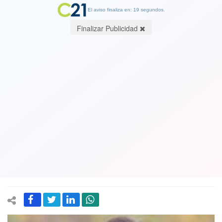
El aviso finaliza en: 19 segundos.
Finalizar Publicidad
Yasna Provoste cuestiona rechazo de
diputada DC a proyecto de
despenalización del aborto: “Me la
jugaré para que diputados apoyen en
la sala la iniciativa”
09 August 2021