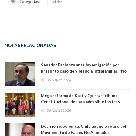
Categorias:
Política
NOTAS RELACIONADAS
Senador Espinoza ante investigación por
presunto caso de violencia intrafamiliar: "No
existe denuncia en mi contra". PS entregó
06 August 2026
antecedentes a Tribunal Supremo
Mega reforma de Kast y Quiroz: Tribunal
Constitucional declara admisible los tres
requerimientos de la oposición
06 August 2026
Decisión ideológica; Chile anunció retiro del
Movimiento de Países No Alineados,