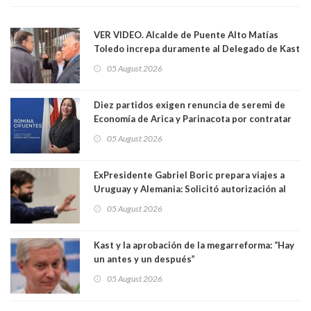
VER VIDEO. Alcalde de Puente Alto Matías
Toledo increpa duramente al Delegado de Kast
Germán Codina por crisis de seguridad. "El
05 August 2026
delegado nuevamente arrancando"
Diez partidos exigen renuncia de seremi de
Economía de Arica y Parinacota por contratar
solo a militantes del Gobierno. Entre ellas hay
05 August 2026
una militante de RN, detenida con 47 kilos de
droga
ExPresidente Gabriel Boric prepara viajes a
Uruguay y Alemania: Solicitó autorización al
Congreso
05 August 2026
Kast y la aprobación de la megarreforma: “Hay
un antes y un después”
05 August 2026