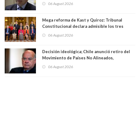
existe denuncia en mi contra". PS entregó
06 August 2026
antecedentes a Tribunal Supremo
Mega reforma de Kast y Quiroz: Tribunal
Constitucional declara admisible los tres
requerimientos de la oposición
06 August 2026
Decisión ideológica; Chile anunció retiro del
Movimiento de Países No Alineados,
organización de la que formaba parte desde
06 August 2026
1971. Excanciller Insulza lamentó decisión