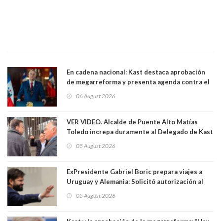
En cadena nacional: Kast destaca aprobación
de megarreforma y presenta agenda contra el
Crimen Organizado y el Terrorismo
06 August 2026
VER VIDEO. Alcalde de Puente Alto Matías
Toledo increpa duramente al Delegado de Kast
Germán Codina por crisis de seguridad. "El
05 August 2026
delegado nuevamente arrancando"
ExPresidente Gabriel Boric prepara viajes a
Uruguay y Alemania: Solicitó autorización al
Congreso
05 August 2026