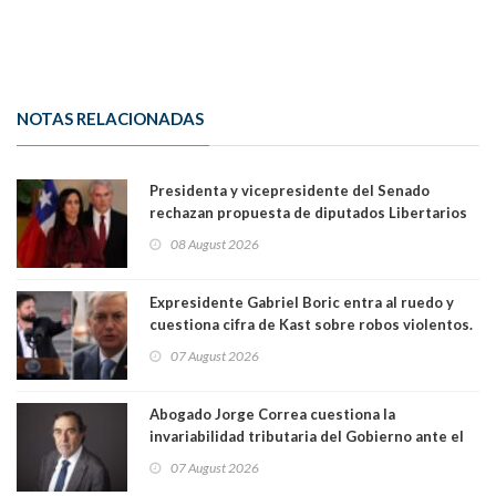
NOTAS RELACIONADAS
Presidenta y vicepresidente del Senado
rechazan propuesta de diputados Libertarios
para suspender Ley Karin por cinco años:
08 August 2026
"Constituye un camino equivocado"
Expresidente Gabriel Boric entra al ruedo y
cuestiona cifra de Kast sobre robos violentos.
Gobierno le respondió
07 August 2026
Abogado Jorge Correa cuestiona la
invariabilidad tributaria del Gobierno ante el
Tribunal Constitucional: “Es contraria a la
07 August 2026
democracia” y "defendemos la alternancia en el