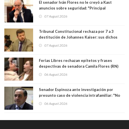
El senador Iván Flores no le creyó a Kast
anuncios sobre seguridad: "Principal
herramienta sigue sin urgencia clave para
07 August 2026
perseguir ruta del dinero y levantar secreto
bancario"
Tribunal Constitucional rechaza por 7 a 3
destitución de Johannes Kaiser: sus dichos
sobre el golpe de Estado ya no importan para la
07 August 2026
justicia constitucional porque no es diputado
Ferias Libres rechazan epítetos y frases
despectivas de senadora Camila Flores (RN)
para maltratar a senadora Campillai
06 August 2026
Senador Espinoza ante investigación por
presunto caso de violencia intrafamiliar: "No
existe denuncia en mi contra". PS entregó
06 August 2026
antecedentes a Tribunal Supremo