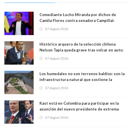
Comediante Lucho Miranda por dichos de
Camila Flores contra senadora Campillai:
"Pensar que todo se consigue por pena es una
07 August 2026
forma de quitar dignidad"
Histórico arquero de la selección chilena
Nelson Tapia queda grave tras volcar en auto:
manejaba en estado de ebriedad
07 August 2026
Los humedales no son terrenos baldíos: son la
infraestructura natural que sostiene la
vida. Por Alfredo Peña, Periodista
07 August 2026
Kast está en Colombia para participar en la
asunción del nuevo presidente de extrema
derecha Abelardo de la Espriella
07 August 2026