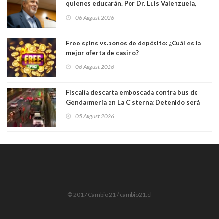
quienes educarán. Por Dr. Luis Valenzuela,
Patricia Bravo Rojas, Francisca Paudif Carcamo,
06 August 2026
Académicos U. Católica Silva Henríquez
Free spins vs.bonos de depósito: ¿Cuál es la
mejor oferta de casino?
06 August 2026
Fiscalía descarta emboscada contra bus de
Gendarmería en La Cisterna: Detenido será
formalizado por robo
05 August 2026
© 2017 Cambio 21 / cambio21.cl