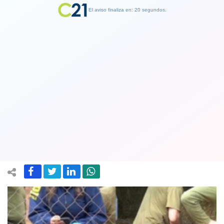
El aviso finaliza en: 19 segundos.
Finalizar Publicidad
20 ciervos y dos pavos reales muertos
deja brutal ataque a Zoológico de
Quilpué. PDI investiga cruel matanza
10 June 2024