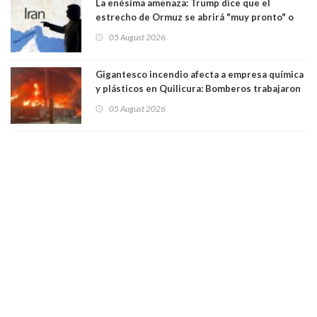
La enésima amenaza: Trump dice que el
estrecho de Ormuz se abrirá "muy pronto" o
Irán será "golpeado muy duramente"
05 August 2026
Gigantesco incendio afecta a empresa química
y plásticos en Quilicura: Bomberos trabajaron
intensamente y alcaldesa suspendió las clases
05 August 2026