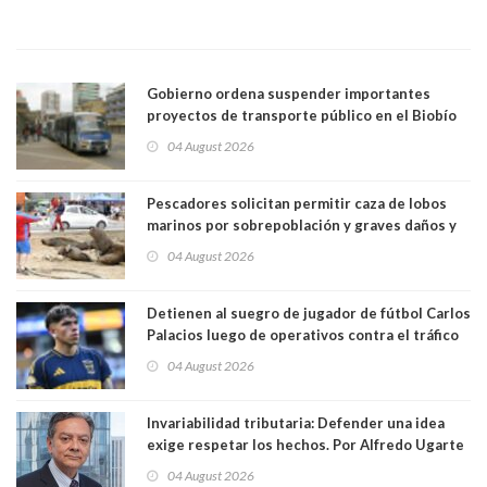
Gobierno ordena suspender importantes
proyectos de transporte público en el Biobío
04 August 2026
Pescadores solicitan permitir caza de lobos
marinos por sobrepoblación y graves daños y
efectos en sus faenas
04 August 2026
Detienen al suegro de jugador de fútbol Carlos
Palacios luego de operativos contra el tráfico
de drogas. Usaba vehículo a nombre del
04 August 2026
futbolista para trasladar cocaína
Invariabilidad tributaria: Defender una idea
exige respetar los hechos. Por Alfredo Ugarte
S. Abogado, Profesor Universidad de Chile
04 August 2026