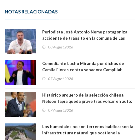
NOTAS RELACIONADAS
Periodista José Antonio Neme protagoniza
accidente de tránsito en la comuna de Las
Condes
08 August 2026
Comediante Lucho Miranda por dichos de
Camila Flores contra senadora Campillai:
"Pensar que todo se consigue por pena es una
07 August 2026
forma de quitar dignidad"
Histórico arquero de la selección chilena
Nelson Tapia queda grave tras volcar en auto:
manejaba en estado de ebriedad
07 August 2026
Los humedales no son terrenos baldíos: son la
infraestructura natural que sostiene la
vida. Por Alfredo Peña, Periodista