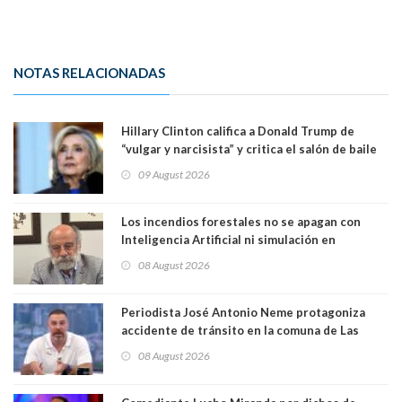
NOTAS RELACIONADAS
Hillary Clinton califica a Donald Trump de
“vulgar y narcisista” y critica el salón de baile
que construye en la Casa Blanca: “No es su
09 August 2026
casa. Y la está destruyendo”
Los incendios forestales no se apagan con
Inteligencia Artificial ni simulación en
computadores. Por Herbert Haltenhoff,
08 August 2026
Magister en Asentamientos Humanos PUC
Periodista José Antonio Neme protagoniza
accidente de tránsito en la comuna de Las
Condes. Queda apercibido ante la fiscalía
08 August 2026