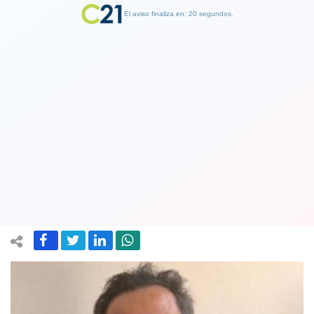
El aviso finaliza en: 19 segundos.
Finalizar Publicidad
Actor Renato Munster sufre violenta
encerrona en Santiago: Carabineros
recuperó vehículo tras persecución
12 December 2024