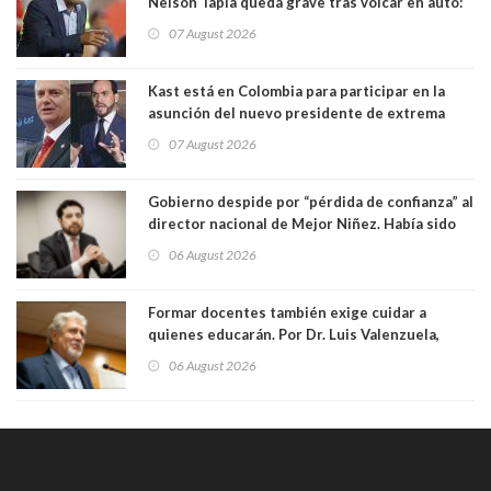
Nelson Tapia queda grave tras volcar en auto:
manejaba en estado de ebriedad
07 August 2026
Kast está en Colombia para participar en la
asunción del nuevo presidente de extrema
derecha Abelardo de la Espriella
07 August 2026
Gobierno despide por “pérdida de confianza” al
director nacional de Mejor Niñez. Había sido
elegido por Alta Dirección Pública
06 August 2026
Formar docentes también exige cuidar a
quienes educarán. Por Dr. Luis Valenzuela,
Patricia Bravo Rojas, Francisca Paudif Carcamo,
06 August 2026
Académicos U. Católica Silva Henríquez