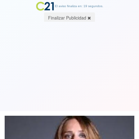
El aviso finaliza en: 19 segundos.
Finalizar Publicidad
Actriz Andrea Velasco tras sus
denuncias contra director de cine
Nicolás López: "quede muy dañada"
16 June 2019