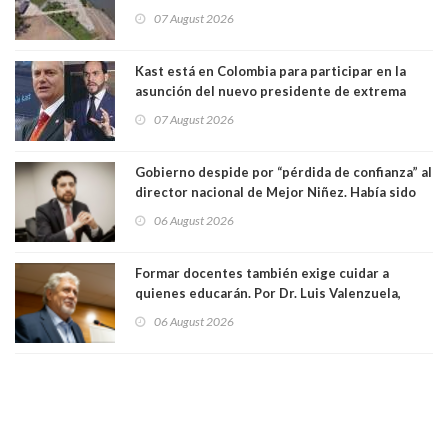
vida. Por Alfredo Peña, Periodista
07 August 2026
Kast está en Colombia para participar en la
asunción del nuevo presidente de extrema
derecha Abelardo de la Espriella
07 August 2026
Gobierno despide por “pérdida de confianza” al
director nacional de Mejor Niñez. Había sido
elegido por Alta Dirección Pública
06 August 2026
Formar docentes también exige cuidar a
quienes educarán. Por Dr. Luis Valenzuela,
Patricia Bravo Rojas, Francisca Paudif Carcamo,
06 August 2026
Académicos U. Católica Silva Henríquez