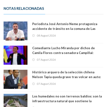
NOTAS RELACIONADAS
Periodista José Antonio Neme protagoniza
accidente de tránsito en la comuna de Las
Condes
08 August 2026
Comediante Lucho Miranda por dichos de
Camila Flores contra senadora Campillai:
"Pensar que todo se consigue por pena es una
07 August 2026
forma de quitar dignidad"
Histórico arquero de la selección chilena
Nelson Tapia queda grave tras volcar en auto:
manejaba en estado de ebriedad
07 August 2026
Los humedales no son terrenos baldíos: son la
infraestructura natural que sostiene la
vida. Por Alfredo Peña, Periodista