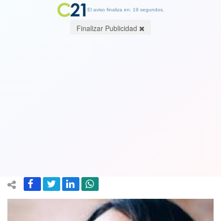
El aviso finaliza en: 19 segundos.
Finalizar Publicidad
Actriz Begoña Basauri revela que ex
miss Chile Camila Recabarren fue
extorsionada debido a su relación con
una mujer
24 April 2019