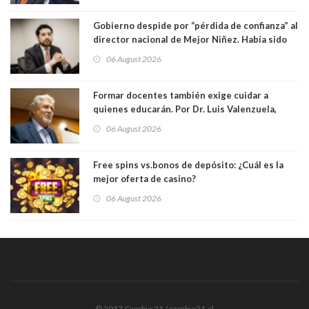
Gobierno despide por “pérdida de confianza” al
director nacional de Mejor Niñez. Había sido
elegido por Alta Dirección Pública
06 August 2026
Formar docentes también exige cuidar a
quienes educarán. Por Dr. Luis Valenzuela,
Patricia Bravo Rojas, Francisca Paudif Carcamo,
06 August 2026
Académicos U. Católica Silva Henríquez
Free spins vs.bonos de depósito: ¿Cuál es la
mejor oferta de casino?
06 August 2026
© 2017 Cambio 21 / cambio21.cl