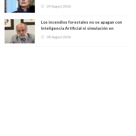
que construye en la Casa Blanca: “No es su
09 August 2026
casa. Y la está destruyendo”
Los incendios forestales no se apagan con
Inteligencia Artificial ni simulación en
computadores. Por Herbert Haltenhoff,
08 August 2026
Magister en Asentamientos Humanos PUC