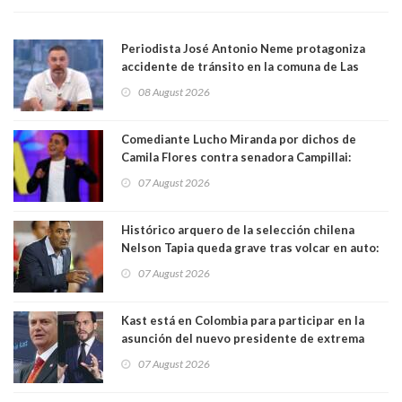
Periodista José Antonio Neme protagoniza
accidente de tránsito en la comuna de Las
Condes. Queda apercibido ante la fiscalía
08 August 2026
Comediante Lucho Miranda por dichos de
Camila Flores contra senadora Campillai:
"Pensar que todo se consigue por pena es una
07 August 2026
forma de quitar dignidad"
Histórico arquero de la selección chilena
Nelson Tapia queda grave tras volcar en auto:
manejaba en estado de ebriedad
07 August 2026
Kast está en Colombia para participar en la
asunción del nuevo presidente de extrema
derecha Abelardo de la Espriella
07 August 2026