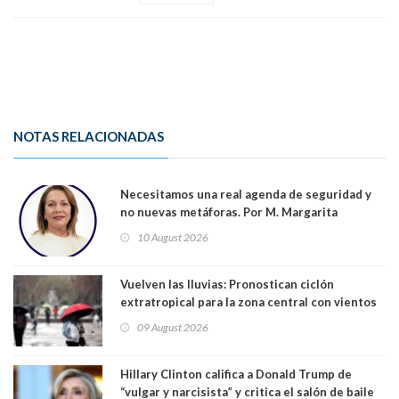
NOTAS RELACIONADAS
Necesitamos una real agenda de seguridad y
no nuevas metáforas. Por M. Margarita
Indo,Profesora, Presidenta DC Metrop.
10 August 2026
Vuelven las lluvias: Pronostican ciclón
extratropical para la zona central con vientos
de 70 km/h
09 August 2026
Hillary Clinton califica a Donald Trump de
“vulgar y narcisista” y critica el salón de baile