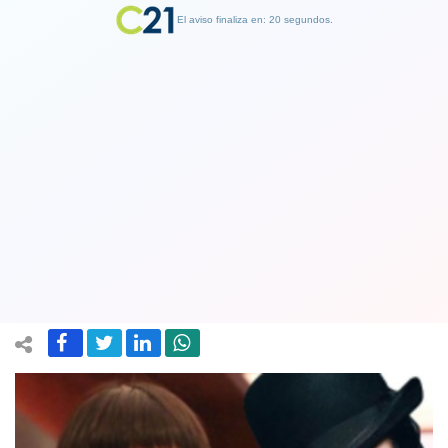
El aviso finaliza en: 19 segundos.
Finalizar Publicidad
Actriz de "Dr. House" acusa a Marilyn
Manson de acoso sexual y racismo en
el set de la serie
19 February 2018