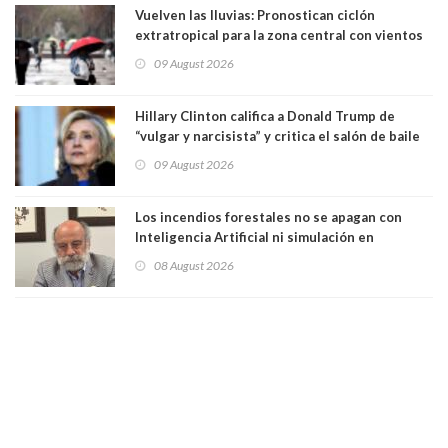
Vuelven las lluvias: Pronostican ciclón
extratropical para la zona central con vientos
de 70 km/h
09 August 2026
Hillary Clinton califica a Donald Trump de
“vulgar y narcisista” y critica el salón de baile
que construye en la Casa Blanca: “No es su
09 August 2026
casa. Y la está destruyendo”
Los incendios forestales no se apagan con
Inteligencia Artificial ni simulación en
computadores. Por Herbert Haltenhoff,
08 August 2026
Magister en Asentamientos Humanos PUC