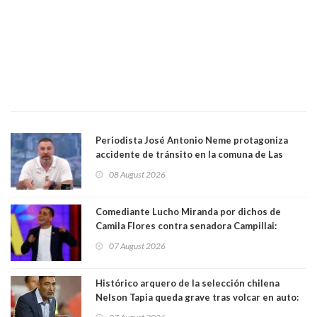
Periodista José Antonio Neme protagoniza
accidente de tránsito en la comuna de Las
Condes. Queda apercibido ante la fiscalía
08 August 2026
Comediante Lucho Miranda por dichos de
Camila Flores contra senadora Campillai:
"Pensar que todo se consigue por pena es una
07 August 2026
forma de quitar dignidad"
Histórico arquero de la selección chilena
Nelson Tapia queda grave tras volcar en auto:
manejaba en estado de ebriedad