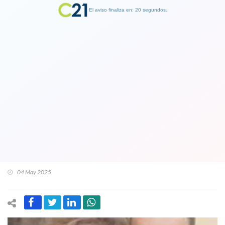
El aviso finaliza en: 19 segundos.
Finalizar Publicidad
Acusado por homicidio y
descuartizamiento de mujer en La
Serena es venezolano y había huido a
su país luego del crimen. Fue detenido
en Carabobo
04 May 2025