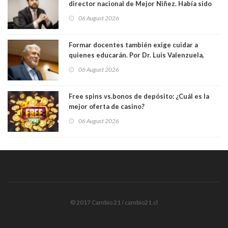
director nacional de Mejor Niñez. Había sido
elegido por Alta Dirección Pública
06 August 2026
Formar docentes también exige cuidar a
quienes educarán. Por Dr. Luis Valenzuela,
Patricia Bravo Rojas, Francisca Paudif Carcamo,
06 August 2026
Académicos U. Católica Silva Henríquez
Free spins vs.bonos de depósito: ¿Cuál es la
mejor oferta de casino?
06 August 2026
© 2017 Cambio 21 / cambio21.cl