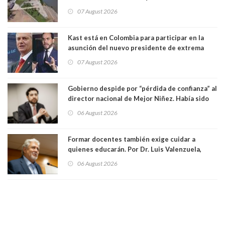
vida. Por Alfredo Peña, Periodista
07 August 2026
Kast está en Colombia para participar en la
asunción del nuevo presidente de extrema
derecha Abelardo de la Espriella
07 August 2026
Gobierno despide por “pérdida de confianza” al
director nacional de Mejor Niñez. Había sido
elegido por Alta Dirección Pública
06 August 2026
Formar docentes también exige cuidar a
quienes educarán. Por Dr. Luis Valenzuela,
Patricia Bravo Rojas, Francisca Paudif Carcamo,
06 August 2026
Académicos U. Católica Silva Henríquez