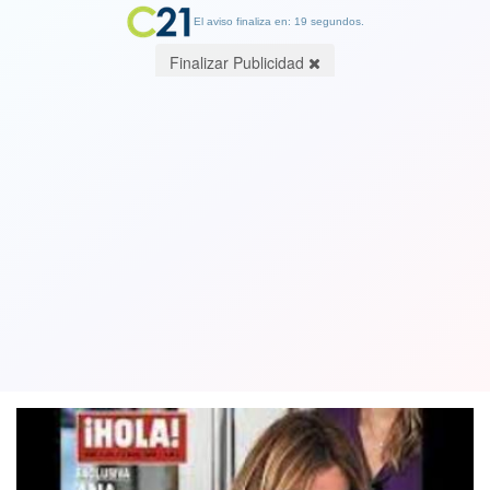
El aviso finaliza en: 19 segundos.
Finalizar Publicidad
Afamada actriz española Ana Obregón
fue madre a los 68 años: Niña nació
por gestación subrogada
29 March 2023