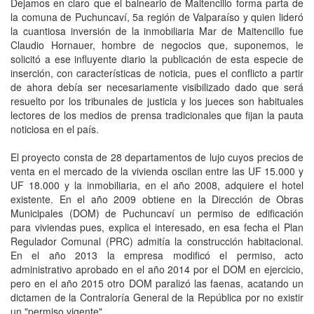
Dejamos en claro que el balneario de Maitencillo forma parta de
la comuna de Puchuncaví, 5a región de Valparaíso y quien lideró
la cuantiosa inversión de la inmobiliaria Mar de Maitencillo fue
Claudio Hornauer, hombre de negocios que, suponemos, le
solicitó a ese influyente diario la publicación de esta especie de
inserción, con características de noticia, pues el conflicto a partir
de ahora debía ser necesariamente visibilizado dado que será
resuelto por los tribunales de justicia y los jueces son habituales
lectores de los medios de prensa tradicionales que fijan la pauta
noticiosa en el país.
El proyecto consta de 28 departamentos de lujo cuyos precios de
venta en el mercado de la vivienda oscilan entre las UF 15.000 y
UF 18.000 y la inmobiliaria, en el año 2008, adquiere el hotel
existente. En el año 2009 obtiene en la Dirección de Obras
Municipales (DOM) de Puchuncaví un permiso de edificación
para viviendas pues, explica el interesado, en esa fecha el Plan
Regulador Comunal (PRC) admitía la construcción habitacional.
En el año 2013 la empresa modificó el permiso, acto
administrativo aprobado en el año 2014 por el DOM en ejercicio,
pero en el año 2015 otro DOM paralizó las faenas, acatando un
dictamen de la Contraloría General de la República por no existir
un "permiso vigente".