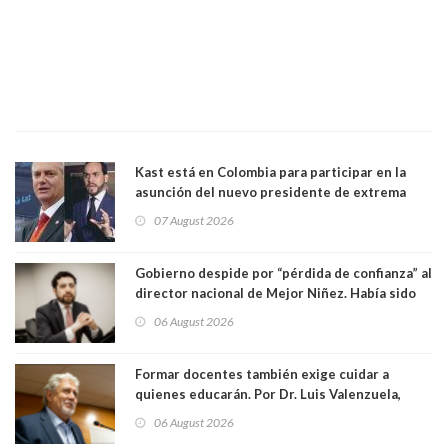
Kast está en Colombia para participar en la
asunción del nuevo presidente de extrema
derecha Abelardo de la Espriella
07 August 2026
Gobierno despide por “pérdida de confianza” al
director nacional de Mejor Niñez. Había sido
elegido por Alta Dirección Pública
06 August 2026
Formar docentes también exige cuidar a
quienes educarán. Por Dr. Luis Valenzuela,
Patricia Bravo Rojas, Francisca Paudif Carcamo,
06 August 2026
Académicos U. Católica Silva Henríquez