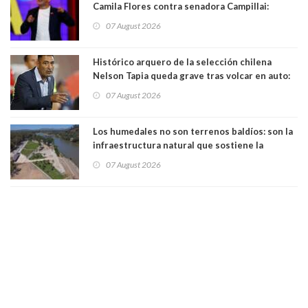
Camila Flores contra senadora Campillai:
"Pensar que todo se consigue por pena es una
07 August 2026
forma de quitar dignidad"
Histórico arquero de la selección chilena
Nelson Tapia queda grave tras volcar en auto:
manejaba en estado de ebriedad
07 August 2026
Los humedales no son terrenos baldíos: son la
infraestructura natural que sostiene la
vida. Por Alfredo Peña, Periodista
07 August 2026