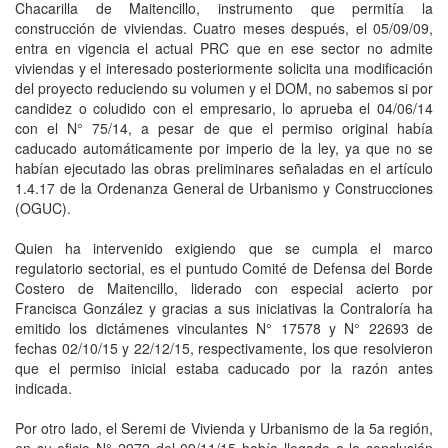
Chacarilla de Maitencillo, instrumento que permitía la
construcción de viviendas. Cuatro meses después, el 05/09/09,
entra en vigencia el actual PRC que en ese sector no admite
viviendas y el interesado posteriormente solicita una modificación
del proyecto reduciendo su volumen y el DOM, no sabemos si por
candidez o coludido con el empresario, lo aprueba el 04/06/14
con el N° 75/14, a pesar de que el permiso original había
caducado automáticamente por imperio de la ley, ya que no se
habían ejecutado las obras preliminares señaladas en el artículo
1.4.17 de la Ordenanza General de Urbanismo y Construcciones
(OGUC).
Quien ha intervenido exigiendo que se cumpla el marco
regulatorio sectorial, es el puntudo Comité de Defensa del Borde
Costero de Maitencillo, liderado con especial acierto por
Francisca González y gracias a sus iniciativas la Contraloría ha
emitido los dictámenes vinculantes N° 17578 y N° 22693 de
fechas 02/10/15 y 22/12/15, respectivamente, los que resolvieron
que el permiso inicial estaba caducado por la razón antes
indicada.
Por otro lado, el Seremi de Vivienda y Urbanismo de la 5a región,
en su oficio N° 2972 del 09/11/15 había llegado a la conclusión