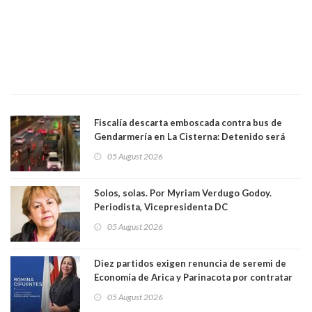
Fiscalía descarta emboscada contra bus de
Gendarmería en La Cisterna: Detenido será
formalizado por robo
05 August 2026
Solos, solas. Por Myriam Verdugo Godoy.
Periodista, Vicepresidenta DC
05 August 2026
Diez partidos exigen renuncia de seremi de
Economía de Arica y Parinacota por contratar
solo a militantes del Gobierno. Entre ellas hay
05 August 2026
una militante de RN, detenida con 47 kilos de