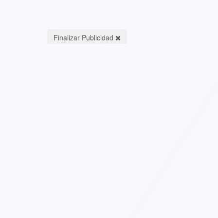
Finalizar Publicidad