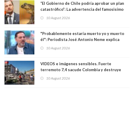
“El Gobierno de Chile podría aprobar un plan
catastrófico”: La advertencia del famosisímo
actor Leonardo DiCaprio por proyecto que
10 August 2026
pondría en riesgo a ranita del Pehuenche
"Probablemente estaría muerto yo y muerto
él": Periodista José Antonio Neme explica
como se produjo el accidente donde atropelló
10 August 2026
a motociclista
VIDEOS e imágenes sensibles. Fuerte
terremoto 7,4 sacude Colombia y destruye
edificios: se sintió en Ecuador y Panamá. Aún
10 August 2026
no se conoce el número de víctimas fatales