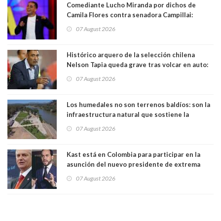
Comediante Lucho Miranda por dichos de
Camila Flores contra senadora Campillai:
"Pensar que todo se consigue por pena es una
07 August 2026
forma de quitar dignidad"
Histórico arquero de la selección chilena
Nelson Tapia queda grave tras volcar en auto:
manejaba en estado de ebriedad
07 August 2026
Los humedales no son terrenos baldíos: son la
infraestructura natural que sostiene la
vida. Por Alfredo Peña, Periodista
07 August 2026
Kast está en Colombia para participar en la
asunción del nuevo presidente de extrema
derecha Abelardo de la Espriella
07 August 2026