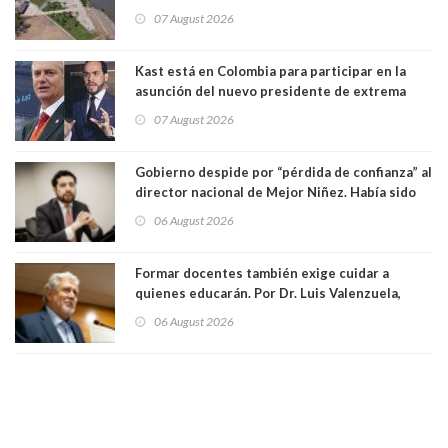
vida. Por Alfredo Peña, Periodista
07 August 2026
Kast está en Colombia para participar en la
asunción del nuevo presidente de extrema
derecha Abelardo de la Espriella
07 August 2026
Gobierno despide por “pérdida de confianza” al
director nacional de Mejor Niñez. Había sido
elegido por Alta Dirección Pública
06 August 2026
Formar docentes también exige cuidar a
quienes educarán. Por Dr. Luis Valenzuela,
Patricia Bravo Rojas, Francisca Paudif Carcamo,
06 August 2026
Académicos U. Católica Silva Henríquez