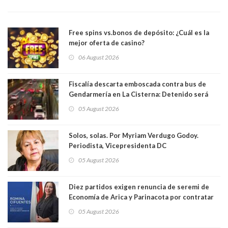
Free spins vs.bonos de depósito: ¿Cuál es la
mejor oferta de casino?
06 August 2026
Fiscalía descarta emboscada contra bus de
Gendarmería en La Cisterna: Detenido será
formalizado por robo
05 August 2026
Solos, solas. Por Myriam Verdugo Godoy.
Periodista, Vicepresidenta DC
05 August 2026
Diez partidos exigen renuncia de seremi de
Economía de Arica y Parinacota por contratar
solo a militantes del Gobierno. Entre ellas hay
05 August 2026
una militante de RN, detenida con 47 kilos de
droga