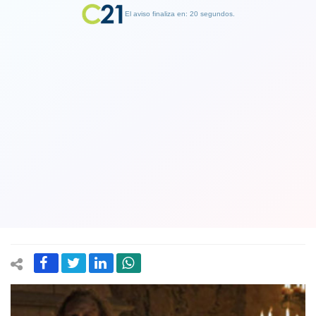
El aviso finaliza en: 19 segundos.
Finalizar Publicidad
¡Atención fanáticos! Game of Thones
se apodera del sábado y emite en
secuencia todos los capítulos de la
última temporada
11 May 2019