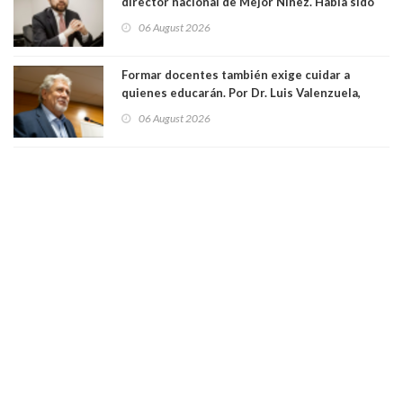
director nacional de Mejor Niñez. Había sido
elegido por Alta Dirección Pública
06 August 2026
Formar docentes también exige cuidar a
quienes educarán. Por Dr. Luis Valenzuela,
Patricia Bravo Rojas, Francisca Paudif Carcamo,
06 August 2026
Académicos U. Católica Silva Henríquez