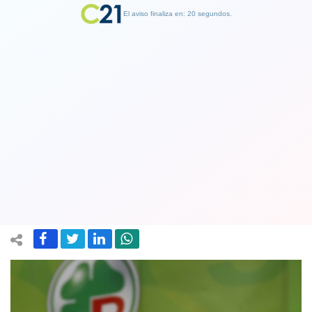
El aviso finaliza en: 19 segundos.
Finalizar Publicidad
¡Atención chilenos de corazón!
Quedan nueve premios de “La Suerte
en Chile” sin cobrar
20 February 2024