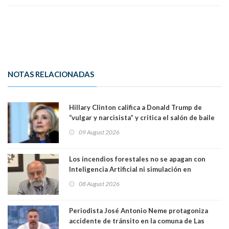
NOTAS RELACIONADAS
Hillary Clinton califica a Donald Trump de
“vulgar y narcisista” y critica el salón de baile
que construye en la Casa Blanca: “No es su
09 August 2026
casa. Y la está destruyendo”
Los incendios forestales no se apagan con
Inteligencia Artificial ni simulación en
computadores. Por Herbert Haltenhoff,
08 August 2026
Magister en Asentamientos Humanos PUC
Periodista José Antonio Neme protagoniza
accidente de tránsito en la comuna de Las