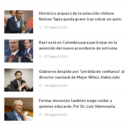
Histórico arquero de la selección chilena
Nelson Tapia queda grave tras volcar en auto:
manejaba en estado de ebriedad
07 August 2026
Kast está en Colombia para participar en la
asunción del nuevo presidente de extrema
derecha Abelardo de la Espriella
07 August 2026
Gobierno despide por “pérdida de confianza” al
director nacional de Mejor Niñez. Había sido
elegido por Alta Dirección Pública
06 August 2026
Formar docentes también exige cuidar a
quienes educarán. Por Dr. Luis Valenzuela,
Patricia Bravo Rojas, Francisca Paudif Carcamo,
06 August 2026
Académicos U. Católica Silva Henríquez