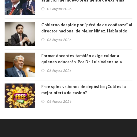
derecha Abelardo de la Espriella
07 August 2026
Gobierno despide por “pérdida de confianza” al
director nacional de Mejor Niñez. Había sido
elegido por Alta Dirección Pública
06 August 2026
Formar docentes también exige cuidar a
quienes educarán. Por Dr. Luis Valenzuela,
Patricia Bravo Rojas, Francisca Paudif Carcamo,
06 August 2026
Académicos U. Católica Silva Henríquez
Free spins vs.bonos de depósito: ¿Cuál es la
mejor oferta de casino?
06 August 2026