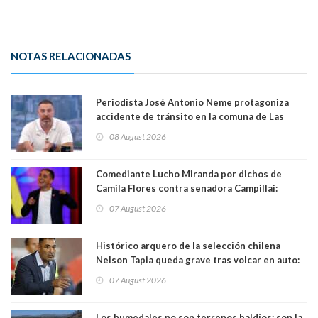
NOTAS RELACIONADAS
Periodista José Antonio Neme protagoniza
accidente de tránsito en la comuna de Las
Condes. Queda apercibido ante la fiscalía
08 August 2026
Comediante Lucho Miranda por dichos de
Camila Flores contra senadora Campillai:
"Pensar que todo se consigue por pena es una
07 August 2026
forma de quitar dignidad"
Histórico arquero de la selección chilena
Nelson Tapia queda grave tras volcar en auto:
manejaba en estado de ebriedad
07 August 2026
Los humedales no son terrenos baldíos: son la