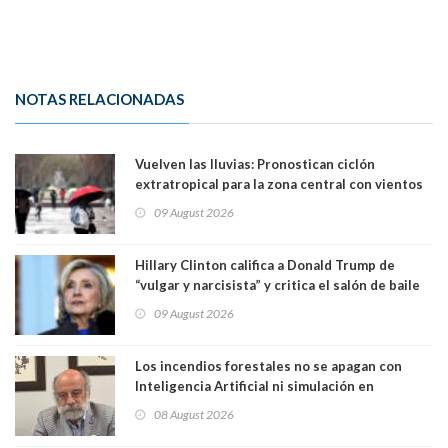
NOTAS RELACIONADAS
Vuelven las lluvias: Pronostican ciclón
extratropical para la zona central con vientos
de 70 km/h
09 August 2026
Hillary Clinton califica a Donald Trump de
“vulgar y narcisista” y critica el salón de baile
que construye en la Casa Blanca: “No es su
09 August 2026
casa. Y la está destruyendo”
Los incendios forestales no se apagan con
Inteligencia Artificial ni simulación en
computadores. Por Herbert Haltenhoff,
08 August 2026
Magister en Asentamientos Humanos PUC