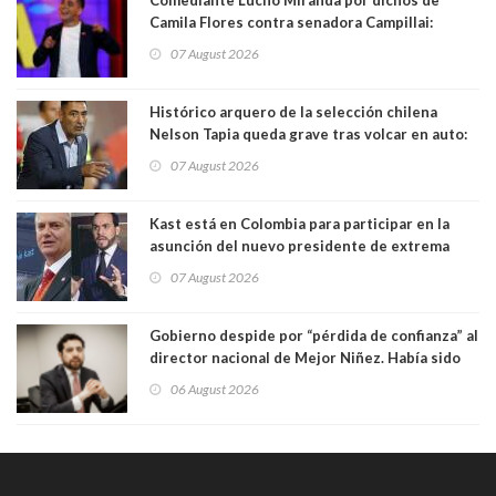
Camila Flores contra senadora Campillai:
"Pensar que todo se consigue por pena es una
07 August 2026
forma de quitar dignidad"
Histórico arquero de la selección chilena
Nelson Tapia queda grave tras volcar en auto:
manejaba en estado de ebriedad
07 August 2026
Kast está en Colombia para participar en la
asunción del nuevo presidente de extrema
derecha Abelardo de la Espriella
07 August 2026
Gobierno despide por “pérdida de confianza” al
director nacional de Mejor Niñez. Había sido
elegido por Alta Dirección Pública
06 August 2026