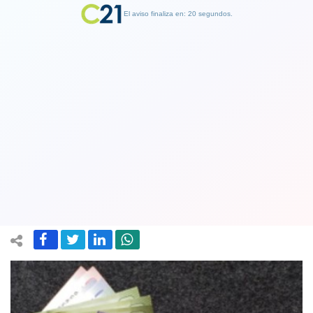
El aviso finaliza en: 19 segundos.
Finalizar Publicidad
Banco Central y el retiro del 10%:
"Tuvo un impacto positivo
considerablemente menor”
15 October 2020