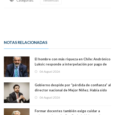
Categorias:
Tendencias
NOTAS RELACIONADAS
El hombre con más riqueza en Chile: Andrónico
Luksic responde a interpelación por pago de
contribuciones: “Voy a seguir pagando hasta el
06 August 2026
día que me muera”
Gobierno despide por “pérdida de confianza” al
director nacional de Mejor Niñez. Había sido
elegido por Alta Dirección Pública
06 August 2026
Formar docentes también exige cuidar a