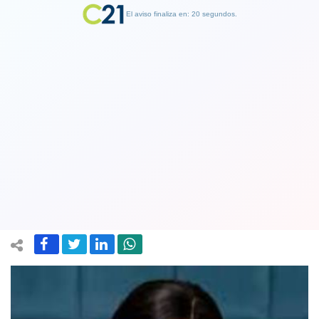
El aviso finaliza en: 19 segundos.
Finalizar Publicidad
Barbados se convierte en república y
afamada cantante Rihanna obtiene la
designación de “heroína nacional”
01 December 2021