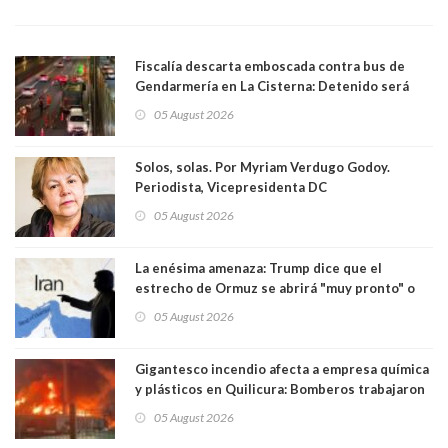
Fiscalía descarta emboscada contra bus de
Gendarmería en La Cisterna: Detenido será
formalizado por robo
05 August 2026
Solos, solas. Por Myriam Verdugo Godoy.
Periodista, Vicepresidenta DC
05 August 2026
La enésima amenaza: Trump dice que el
estrecho de Ormuz se abrirá "muy pronto" o
Irán será "golpeado muy duramente"
05 August 2026
Gigantesco incendio afecta a empresa química
y plásticos en Quilicura: Bomberos trabajaron
intensamente y alcaldesa suspendió las clases
05 August 2026