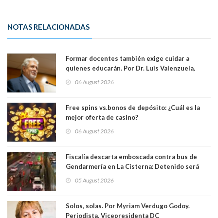
NOTAS RELACIONADAS
Formar docentes también exige cuidar a
quienes educarán. Por Dr. Luis Valenzuela,
Patricia Bravo Rojas, Francisca Paudif Carcamo,
06 August 2026
Académicos U. Católica Silva Henríquez
Free spins vs.bonos de depósito: ¿Cuál es la
mejor oferta de casino?
06 August 2026
Fiscalía descarta emboscada contra bus de
Gendarmería en La Cisterna: Detenido será
formalizado por robo
05 August 2026
Solos, solas. Por Myriam Verdugo Godoy.
Periodista, Vicepresidenta DC