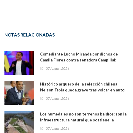
NOTAS RELACIONADAS
Comediante Lucho Miranda por dichos de
Camila Flores contra senadora Campillai:
"Pensar que todo se consigue por pena es una
07 August 2026
forma de quitar dignidad"
Histórico arquero de la selección chilena
Nelson Tapia queda grave tras volcar en auto:
manejaba en estado de ebriedad
07 August 2026
Los humedales no son terrenos baldíos: son la
infraestructura natural que sostiene la
vida. Por Alfredo Peña, Periodista
07 August 2026