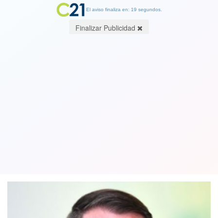
El aviso finaliza en: 19 segundos.
Finalizar Publicidad
Bolsonaro se enoja con la caza de
ballenas en Noruega y se ríen porque
se equivocó de país
19 August 2019