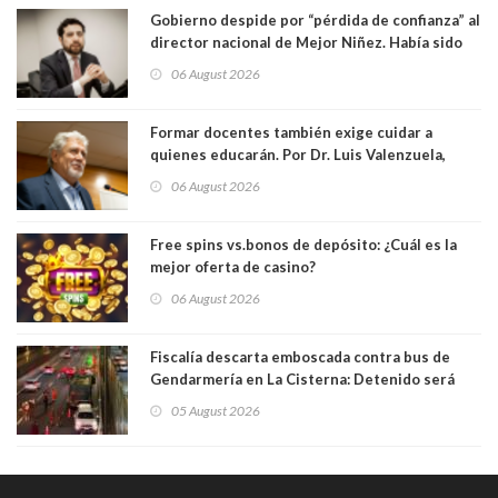
Gobierno despide por “pérdida de confianza” al
director nacional de Mejor Niñez. Había sido
elegido por Alta Dirección Pública
06 August 2026
Formar docentes también exige cuidar a
quienes educarán. Por Dr. Luis Valenzuela,
Patricia Bravo Rojas, Francisca Paudif Carcamo,
06 August 2026
Académicos U. Católica Silva Henríquez
Free spins vs.bonos de depósito: ¿Cuál es la
mejor oferta de casino?
06 August 2026
Fiscalía descarta emboscada contra bus de
Gendarmería en La Cisterna: Detenido será
formalizado por robo
05 August 2026