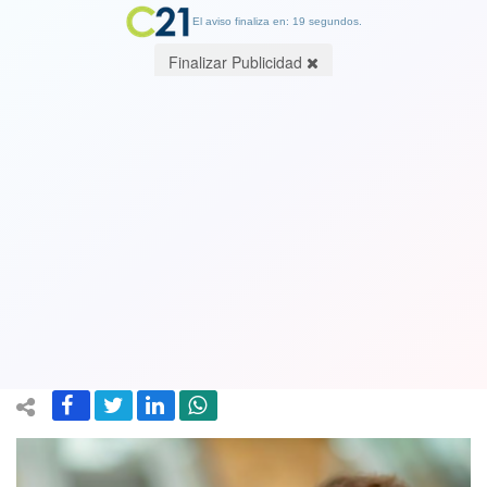
El aviso finaliza en: 19 segundos.
Finalizar Publicidad
Boric designa nuevos directivos en el
BancoEstado: El físico de profesión
Daniel Hojman asume como
presidente
04 April 2023