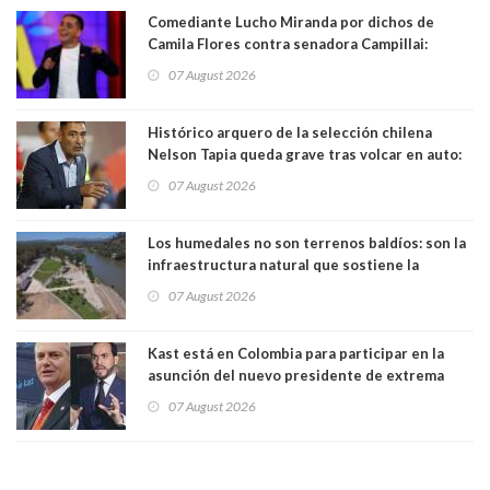
Comediante Lucho Miranda por dichos de
Camila Flores contra senadora Campillai:
"Pensar que todo se consigue por pena es una
07 August 2026
forma de quitar dignidad"
Histórico arquero de la selección chilena
Nelson Tapia queda grave tras volcar en auto:
manejaba en estado de ebriedad
07 August 2026
Los humedales no son terrenos baldíos: son la
infraestructura natural que sostiene la
vida. Por Alfredo Peña, Periodista
07 August 2026
Kast está en Colombia para participar en la
asunción del nuevo presidente de extrema
derecha Abelardo de la Espriella
07 August 2026