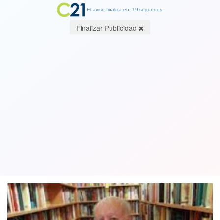
El aviso finaliza en: 19 segundos.
Finalizar Publicidad
Boric por muerte del escritor Jorge
Edwards: "Nuestra vida cultural lo
echará de menos"
18 March 2023