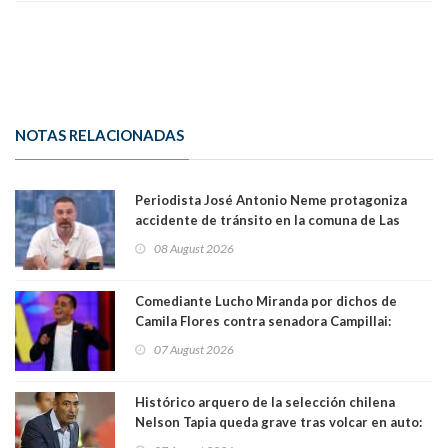
NOTAS RELACIONADAS
Periodista José Antonio Neme protagoniza
accidente de tránsito en la comuna de Las
Condes
08 August 2026
Comediante Lucho Miranda por dichos de
Camila Flores contra senadora Campillai:
"Pensar que todo se consigue por pena es una
07 August 2026
forma de quitar dignidad"
Histórico arquero de la selección chilena
Nelson Tapia queda grave tras volcar en auto:
manejaba en estado de ebriedad