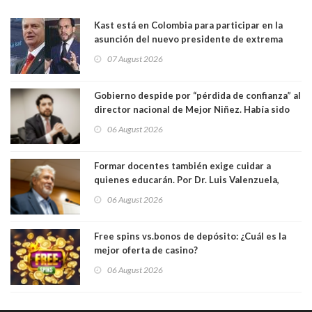
Kast está en Colombia para participar en la
asunción del nuevo presidente de extrema
derecha Abelardo de la Espriella
07 August 2026
Gobierno despide por “pérdida de confianza” al
director nacional de Mejor Niñez. Había sido
elegido por Alta Dirección Pública
06 August 2026
Formar docentes también exige cuidar a
quienes educarán. Por Dr. Luis Valenzuela,
Patricia Bravo Rojas, Francisca Paudif Carcamo,
06 August 2026
Académicos U. Católica Silva Henríquez
Free spins vs.bonos de depósito: ¿Cuál es la
mejor oferta de casino?
06 August 2026