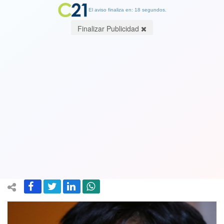
El aviso finaliza en: 18 segundos.
Finalizar Publicidad
“Cambiemos de lleno a la derecha para
que no nos siga matando”: Fabiola
Campillai envía fuerte mensaje por
primarias
18 July 2021