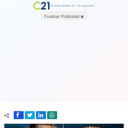
El aviso finaliza en: 19 segundos.
Finalizar Publicidad
Cantante Américo fue formalizado
por violencia intrafamiliar contra su
pareja, actriz Yamila Reina. Quedó con
arraigo nacional y prohibición de
acercarse a su exnovia
12 May 2026