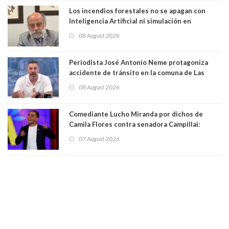
Los incendios forestales no se apagan con
Inteligencia Artificial ni simulación en
computadores. Por Herbert Haltenhoff,
08 August 2026
Magister en Asentamientos Humanos PUC
Periodista José Antonio Neme protagoniza
accidente de tránsito en la comuna de Las
Condes. Queda apercibido ante la fiscalía
08 August 2026
Comediante Lucho Miranda por dichos de
Camila Flores contra senadora Campillai:
"Pensar que todo se consigue por pena es una
07 August 2026
forma de quitar dignidad"