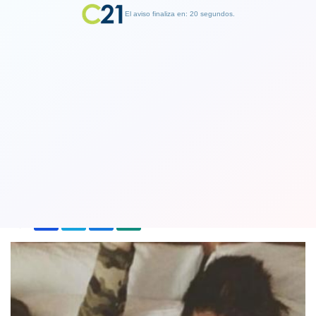
El aviso finaliza en: 19 segundos.
Finalizar Publicidad
Cantante Ricky Martin quiere que sus
hijos sean homosexuales
14 June 2018