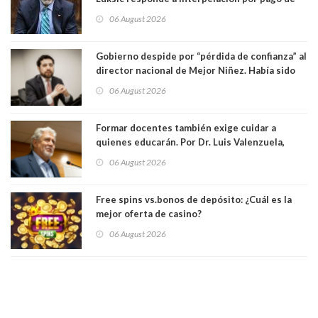
contribuciones: “Voy a seguir pagando hasta el
06 August 2026
día que me muera”
Gobierno despide por “pérdida de confianza” al
director nacional de Mejor Niñez. Había sido
elegido por Alta Dirección Pública
06 August 2026
Formar docentes también exige cuidar a
quienes educarán. Por Dr. Luis Valenzuela,
Patricia Bravo Rojas, Francisca Paudif Carcamo,
06 August 2026
Académicos U. Católica Silva Henríquez
Free spins vs.bonos de depósito: ¿Cuál es la
mejor oferta de casino?
06 August 2026