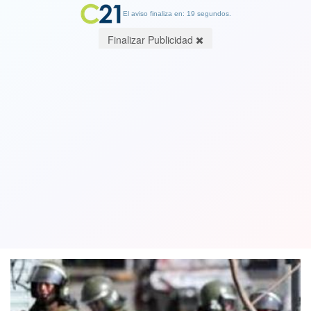
El aviso finaliza en: 19 segundos.
Finalizar Publicidad
Carabineros reentrenará a efectivos
de FF.EE. para uso de escopeta
antidisturbios
03 December 2019