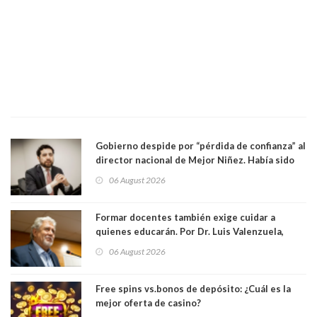
Gobierno despide por “pérdida de confianza” al
director nacional de Mejor Niñez. Había sido
elegido por Alta Dirección Pública
06 August 2026
Formar docentes también exige cuidar a
quienes educarán. Por Dr. Luis Valenzuela,
Patricia Bravo Rojas, Francisca Paudif Carcamo,
06 August 2026
Académicos U. Católica Silva Henríquez
Free spins vs.bonos de depósito: ¿Cuál es la
mejor oferta de casino?