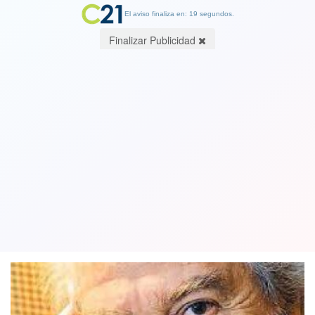
El aviso finaliza en: 19 segundos.
Finalizar Publicidad
Casa de Allende: ¿Qué dijo el Tribunal
Constitucional? Por Patricio Herman,
Fundación Defendamos la Ciudad
23 January 2025