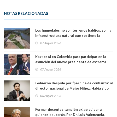
NOTAS RELACIONADAS
Los humedales no son terrenos baldíos: son la
infraestructura natural que sostiene la
vida. Por Alfredo Peña, Periodista
07 August 2026
Kast está en Colombia para participar en la
asunción del nuevo presidente de extrema
derecha Abelardo de la Espriella
07 August 2026
Gobierno despide por “pérdida de confianza” al
director nacional de Mejor Niñez. Había sido
elegido por Alta Dirección Pública
06 August 2026
Formar docentes también exige cuidar a
quienes educarán. Por Dr. Luis Valenzuela,