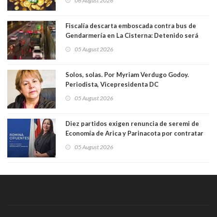
06 August 2026
Fiscalía descarta emboscada contra bus de
Gendarmería en La Cisterna: Detenido será
formalizado por robo
05 August 2026
Solos, solas. Por Myriam Verdugo Godoy.
Periodista, Vicepresidenta DC
05 August 2026
Diez partidos exigen renuncia de seremi de
Economía de Arica y Parinacota por contratar
solo a militantes del Gobierno. Entre ellas hay
05 August 2026
una militante de RN, detenida con 47 kilos de
droga