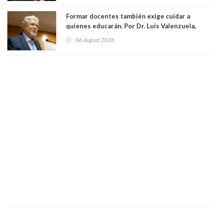
Formar docentes también exige cuidar a
quienes educarán. Por Dr. Luis Valenzuela,
Patricia Bravo Rojas, Francisca Paudif Carcamo,
06 August 2026
Académicos U. Católica Silva Henríquez