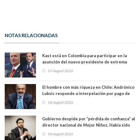
NOTAS RELACIONADAS
Kast está en Colombia para participar en la
asunción del nuevo presidente de extrema
derecha Abelardo de la Espriella
07 August 2026
El hombre con más riqueza en Chile: Andrónico
Luksic responde a interpelación por pago de
contribuciones: “Voy a seguir pagando hasta el
06 August 2026
día que me muera”
Gobierno despide por “pérdida de confianza” al
director nacional de Mejor Niñez. Había sido
elegido por Alta Dirección Pública
06 August 2026