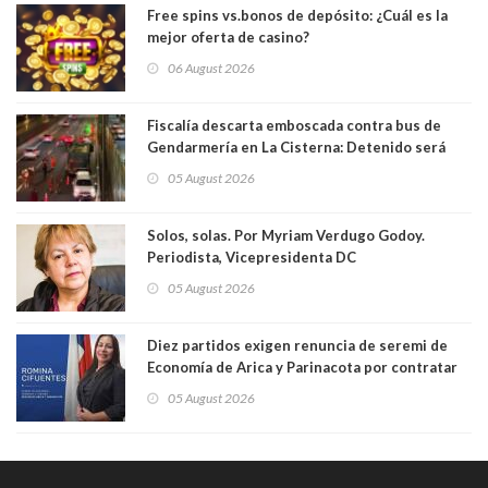
Free spins vs.bonos de depósito: ¿Cuál es la
mejor oferta de casino?
06 August 2026
Fiscalía descarta emboscada contra bus de
Gendarmería en La Cisterna: Detenido será
formalizado por robo
05 August 2026
Solos, solas. Por Myriam Verdugo Godoy.
Periodista, Vicepresidenta DC
05 August 2026
Diez partidos exigen renuncia de seremi de
Economía de Arica y Parinacota por contratar
solo a militantes del Gobierno. Entre ellas hay
05 August 2026
una militante de RN, detenida con 47 kilos de
droga