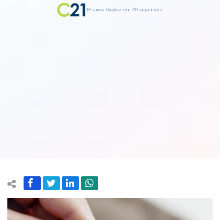
El aviso finaliza en: 19 segundos.
Finalizar Publicidad
Caso de embarazos por falla en
anticonceptivos: Farmacéuticos
llaman a laboratorio a asumir
responsabilidad
11 December 2020