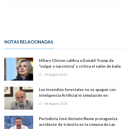
NOTAS RELACIONADAS
Hillary Clinton califica a Donald Trump de
“vulgar y narcisista” y critica el salón de baile
que construye en la Casa Blanca: “No es su
09 August 2026
casa. Y la está destruyendo”
Los incendios forestales no se apagan con
Inteligencia Artificial ni simulación en
computadores. Por Herbert Haltenhoff,
08 August 2026
Magister en Asentamientos Humanos PUC
Periodista José Antonio Neme protagoniza
accidente de tránsito en la comuna de Las