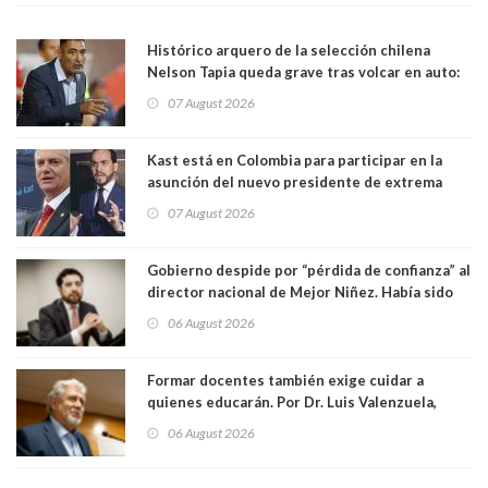
Histórico arquero de la selección chilena
Nelson Tapia queda grave tras volcar en auto:
manejaba en estado de ebriedad
07 August 2026
Kast está en Colombia para participar en la
asunción del nuevo presidente de extrema
derecha Abelardo de la Espriella
07 August 2026
Gobierno despide por “pérdida de confianza” al
director nacional de Mejor Niñez. Había sido
elegido por Alta Dirección Pública
06 August 2026
Formar docentes también exige cuidar a
quienes educarán. Por Dr. Luis Valenzuela,
Patricia Bravo Rojas, Francisca Paudif Carcamo,
06 August 2026
Académicos U. Católica Silva Henríquez