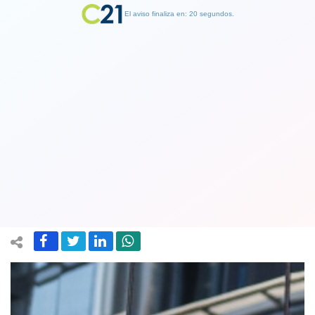
El aviso finaliza en: 19 segundos.
Finalizar Publicidad
Caso Factop: Larraín Vial interpone
querella contra los Jalaff y los
hermanos Sauer
28 December 2024