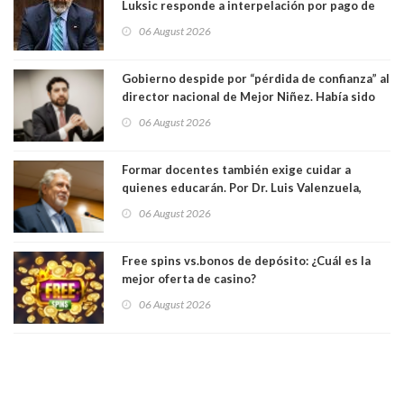
Luksic responde a interpelación por pago de
contribuciones: “Voy a seguir pagando hasta el
06 August 2026
día que me muera”
Gobierno despide por “pérdida de confianza” al
director nacional de Mejor Niñez. Había sido
elegido por Alta Dirección Pública
06 August 2026
Formar docentes también exige cuidar a
quienes educarán. Por Dr. Luis Valenzuela,
Patricia Bravo Rojas, Francisca Paudif Carcamo,
06 August 2026
Académicos U. Católica Silva Henríquez
Free spins vs.bonos de depósito: ¿Cuál es la
mejor oferta de casino?
06 August 2026