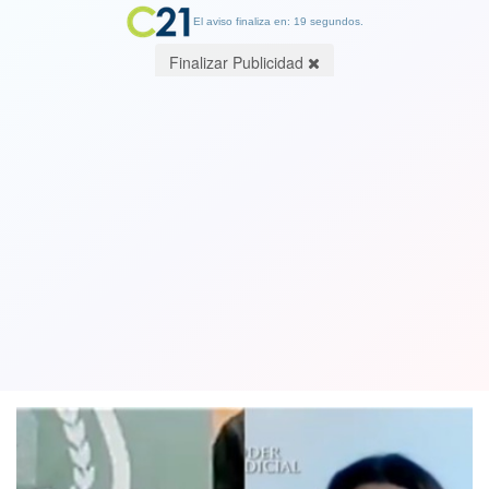
El aviso finaliza en: 19 segundos.
Finalizar Publicidad
Caso Ámbar: Suprema rechazan
recurso de nulidad a Denisse Llanos y
rebajan pena a Hugo Bustamante
02 June 2022