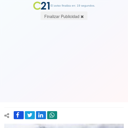
El aviso finaliza en: 19 segundos.
Finalizar Publicidad
Caszely muy critico con charla
motivacional de jefe de expedición al
Everest a Colo Colo:"Los jugadores lo
valoran pero no le creen porque no es
futbolista y nunca hizo un gol"
10 December 2020