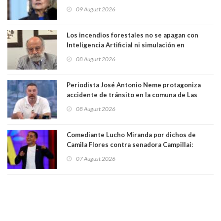
que construye en la Casa Blanca: “No es su
09 August 2026
casa. Y la está destruyendo”
Los incendios forestales no se apagan con
Inteligencia Artificial ni simulación en
computadores. Por Herbert Haltenhoff,
08 August 2026
Magister en Asentamientos Humanos PUC
Periodista José Antonio Neme protagoniza
accidente de tránsito en la comuna de Las
Condes. Queda apercibido ante la fiscalía
08 August 2026
Comediante Lucho Miranda por dichos de
Camila Flores contra senadora Campillai:
"Pensar que todo se consigue por pena es una
07 August 2026
forma de quitar dignidad"